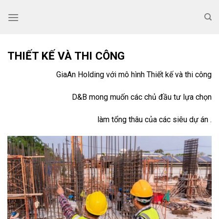
Skip
to
content
THIẾT KẾ VÀ THI CÔNG
GiaAn Holding với mô hình Thiết kế và thi công
D&B mong muốn các chủ đầu tư lựa chọn
làm tổng thâu của các siêu dự án .