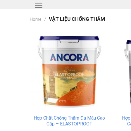
Skip
to
content
/
VẬT LIỆU CHỐNG THẤM
Home
Hợp Chất Chống Thấm Đa Màu Cao
Hợp
Cấp – ELASTOPROOF
C