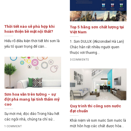
Thời tiết nào sẽ phù hợp khi
Top 5 hãng sơn chất lượng tại
hoàn thiện bề mặt nội thất?
Việt Nam
Hiểu rõ điều kiện thời tiết khi sơn là
1. Sơn DULUX (Akzonobel Hà Lan)
yếu tố quan trọng để căn...
Chắc hẳn rất nhiều người quen
thuộc với thương...
3 COMMENTS
Sơn hoa văn trên tường – sự
đột phá mang lại tính thẩm mỹ
cao
Quy trình thi công sơn nước
đạt chuẩn
Sự mới mẻ, độc đáo Trong hầu hết
các ngôi nhà, chúng ta chỉ sử...
Khái niệm về sơn nước Sơn nước là
một hỗn hợp các chất được hòa...
1 COMMENT